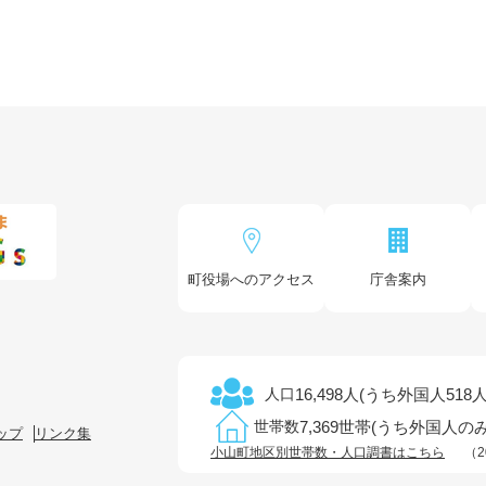
町役場へのアクセス
庁舎案内
16,498人(うち外国人518人
人口
7,369世帯(うち外国人のみ
世帯数
ップ
リンク集
小山町地区別世帯数・人口調書はこちら
（2