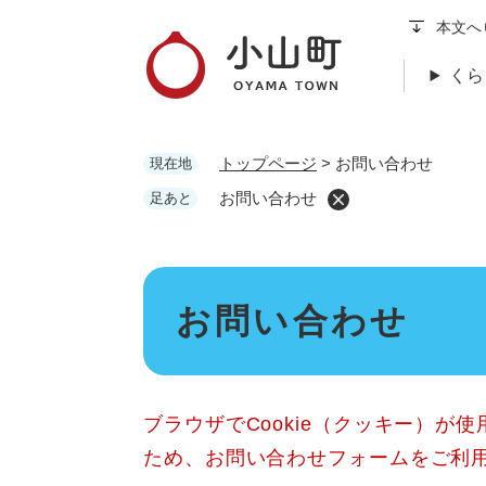
ペ
本文へ
ー
ジ
くら
の
先
頭
トップページ
>
お問い合わせ
現在地
で
す
お問い合わせ
足あと
。
本
お問い合わせ
文
ブラウザでCookie（クッキー）が
ため、お問い合わせフォームをご利