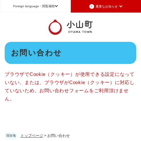
ペ
メニューを飛ばして本文へ
Foreign language
・閲覧補助
重要なお知らせ
ー
ジ
の
Foreign language
先
頭
日本語（Japanese）
English（英語）
中文（簡体字）
で
本
す
お問い合わせ
Português（ポルトガル語）
한국어（韓国語）
文
。
文字サイズ
標準
拡大
背景色変更
白
黒
青
ブラウザでCookie（クッキー）が使用できる設定になって
いない、または、ブラウザがCookie（クッキー）に対応し
ていないため、お問い合わせフォームをご利用頂けませ
ん。
トップページ
>
お問い合わせ
現在地