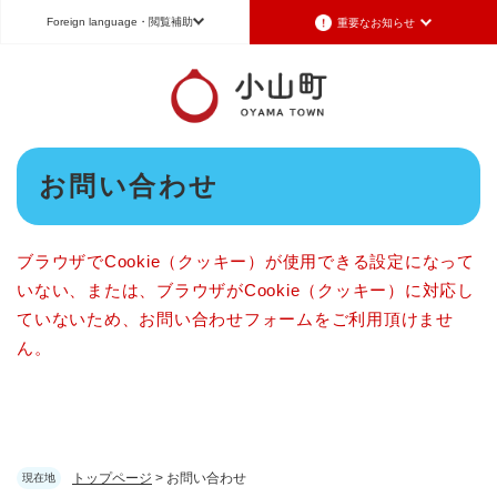
ペ
メニューを飛ばして本文へ
Foreign language
・閲覧補助
重要なお知らせ
ー
ジ
の
Foreign language
先
頭
日本語（Japanese）
English（英語）
中文（簡体字）
で
本
す
お問い合わせ
Português（ポルトガル語）
한국어（韓国語）
文
。
文字サイズ
標準
拡大
背景色変更
白
黒
青
ブラウザでCookie（クッキー）が使用できる設定になって
いない、または、ブラウザがCookie（クッキー）に対応し
ていないため、お問い合わせフォームをご利用頂けませ
ん。
トップページ
>
お問い合わせ
現在地