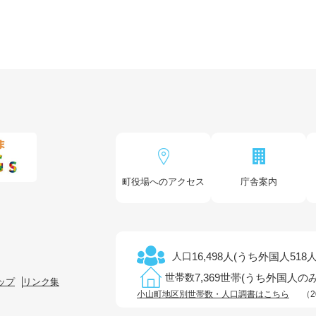
町役場へのアクセス
庁舎案内
16,498人(うち外国人518人
人口
7,369世帯(うち外国人のみ
世帯数
ップ
リンク集
小山町地区別世帯数・人口調書はこちら
（2