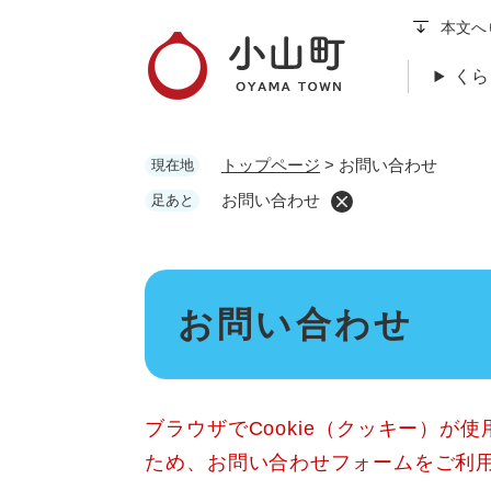
ペ
本文へ
ー
ジ
くら
の
先
頭
トップページ
>
お問い合わせ
現在地
で
す
お問い合わせ
足あと
。
本
お問い合わせ
文
ブラウザでCookie（クッキー）が
ため、お問い合わせフォームをご利