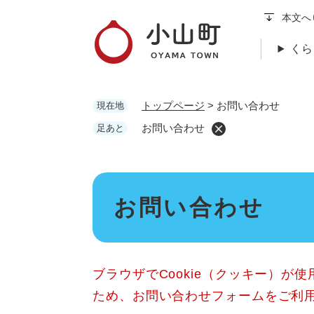
ペ
本文へ
ー
ジ
くら
の
先
頭
トップページ
>
お問い合わせ
現在地
で
す
お問い合わせ
足あと
。
本
お問い合わせ
文
ブラウザでCookie（クッキー）が
ため、お問い合わせフォームをご利