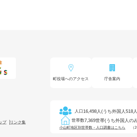
町役場へのアクセス
庁舎案内
16,498人(うち外国人518人
人口
7,369世帯(うち外国人のみ
世帯数
ップ
リンク集
小山町地区別世帯数・人口調書はこちら
（2