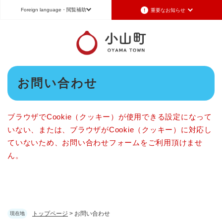
ペ
メニューを飛ばして本文へ
Foreign language
・閲覧補助
重要なお知らせ
ー
ジ
の
Foreign language
先
頭
日本語（Japanese）
English（英語）
中文（簡体字）
で
本
す
お問い合わせ
Português（ポルトガル語）
한국어（韓国語）
文
。
文字サイズ
標準
拡大
背景色変更
白
黒
青
ブラウザでCookie（クッキー）が使用できる設定になって
いない、または、ブラウザがCookie（クッキー）に対応し
ていないため、お問い合わせフォームをご利用頂けませ
ん。
トップページ
>
お問い合わせ
現在地