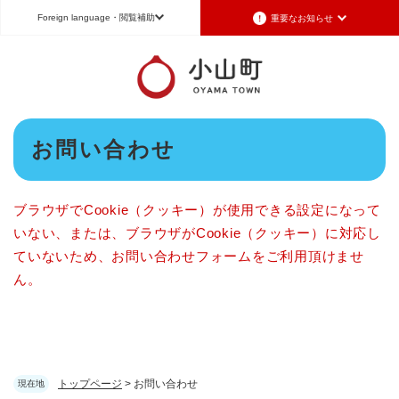
ペ
メニューを飛ばして本文へ
Foreign language
・閲覧補助
重要なお知らせ
ー
ジ
の
Foreign language
先
頭
日本語（Japanese）
English（英語）
中文（簡体字）
で
本
す
お問い合わせ
Português（ポルトガル語）
한국어（韓国語）
文
。
文字サイズ
標準
拡大
背景色変更
白
黒
青
ブラウザでCookie（クッキー）が使用できる設定になって
いない、または、ブラウザがCookie（クッキー）に対応し
ていないため、お問い合わせフォームをご利用頂けませ
ん。
トップページ
>
お問い合わせ
現在地