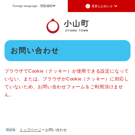
ペ
メニューを飛ばして本文へ
Foreign language
・閲覧補助
重要なお知らせ
ー
ジ
の
Foreign language
先
頭
日本語（Japanese）
English（英語）
中文（簡体字）
で
本
す
お問い合わせ
Português（ポルトガル語）
한국어（韓国語）
文
。
文字サイズ
標準
拡大
背景色変更
白
黒
青
ブラウザでCookie（クッキー）が使用できる設定になって
いない、または、ブラウザがCookie（クッキー）に対応し
ていないため、お問い合わせフォームをご利用頂けませ
ん。
トップページ
>
お問い合わせ
現在地