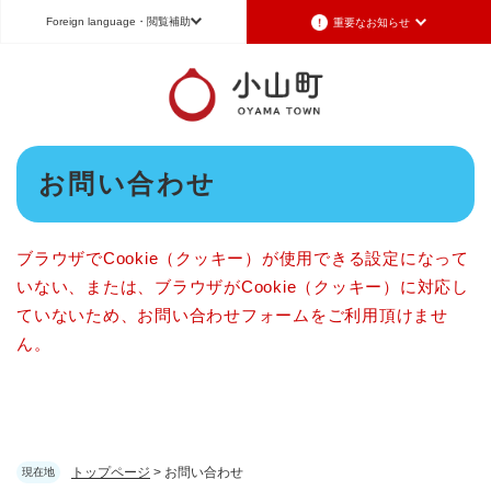
ペ
メニューを飛ばして本文へ
Foreign language
・閲覧補助
重要なお知らせ
ー
ジ
の
Foreign language
先
頭
日本語（Japanese）
English（英語）
中文（簡体字）
で
本
す
お問い合わせ
Português（ポルトガル語）
한국어（韓国語）
文
。
文字サイズ
標準
拡大
背景色変更
白
黒
青
ブラウザでCookie（クッキー）が使用できる設定になって
いない、または、ブラウザがCookie（クッキー）に対応し
ていないため、お問い合わせフォームをご利用頂けませ
ん。
トップページ
>
お問い合わせ
現在地